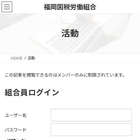
コ
ナ
福岡国税労働組合
ン
ビ
テ
ゲ
ン
ー
ツ
シ
活動
へ
ョ
ス
ン
キ
に
ッ
移
HOME
活動
プ
動
この記事を閲覧できるのはメンバーのみに制限されています。
組合員ログイン
ユーザー名
パスワード