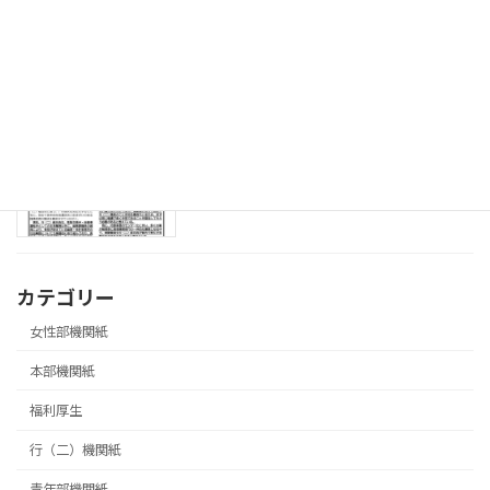
08.3.18 「飛翔」第573号 ソフトバレ
青年部機関紙
ーボール大会参加者募集号
2026年3月27日
08.3.18 第３回局長交渉実施号
本部機関紙
2026年3月27日
カテゴリー
女性部機関紙
本部機関紙
福利厚生
行（二）機関紙
青年部機関紙