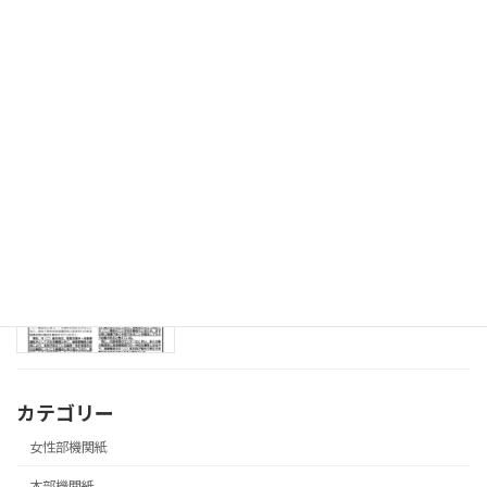
08.3.25 セカンドライフセミナー開催号
本部機関紙
2026年3月27日
08.3.18 「飛翔」第573号 ソフトバレ
青年部機関紙
ーボール大会参加者募集号
2026年3月27日
08.3.18 第３回局長交渉実施号
本部機関紙
2026年3月27日
カテゴリー
女性部機関紙
本部機関紙