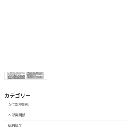
08.3.18 「飛翔」第573号 ソフトバレ
青年部機関紙
ーボール大会参加者募集号
2026年3月27日
08.3.18 第３回局長交渉実施号
本部機関紙
2026年3月27日
カテゴリー
女性部機関紙
本部機関紙
福利厚生