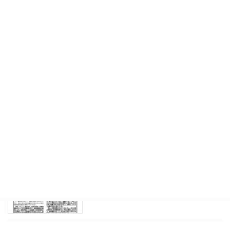
2026年3月27日
08.3.25 セカンドライフセミナー開催号
本部機関紙
2026年3月27日
08.3.18 「飛翔」第573号 ソフトバレ
青年部機関紙
ーボール大会参加者募集号
2026年3月27日
08.3.18 第３回局長交渉実施号
本部機関紙
2026年3月27日