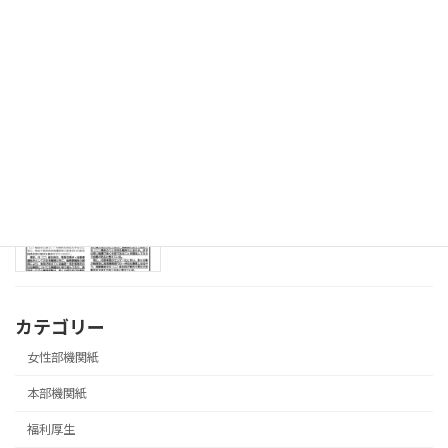
08.3.18 「飛翔」第573号 ソフトバレ
青年部機関紙
ーボール大会参加者募集号
2026年3月27日
08.3.18 第３回局長交渉実施号
本部機関紙
2026年3月27日
カテゴリー
女性部機関紙
本部機関紙
福利厚生