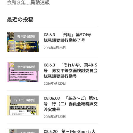
令和８年 異動速報
最近の投稿
08.6.3 「飛翔」第574号
青年部機関紙
総務課要請行動終了号
2026年6月25日
08.6.3 「それいゆ」第48-5
女性部機関紙
号 男女平等参画検討委員会
総務課要請行動号
2026年6月25日
08.06.03 「あみ～ご」第91
行（二）機関紙
号 行（二）委員会総務課交
渉実施号
2026年6月25日
08.5.20 第三回e-Sports大