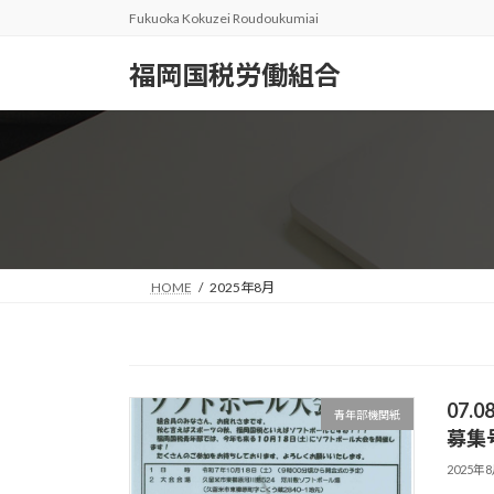
コ
ナ
Fukuoka Kokuzei Roudoukumiai
ン
ビ
テ
ゲ
福岡国税労働組合
ン
ー
ツ
シ
へ
ョ
ス
ン
キ
に
ッ
移
プ
動
HOME
2025年8月
07
青年部機関紙
募集
2025年