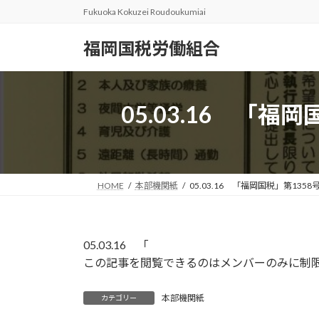
コ
ナ
Fukuoka Kokuzei Roudoukumiai
ン
ビ
テ
ゲ
福岡国税労働組合
ン
ー
ツ
シ
へ
ョ
05.03.16 「
ス
ン
キ
に
ッ
移
プ
動
HOME
本部機関紙
05.03.16 「福岡国税」第1
05.03.16 「
この記事を閲覧できるのはメンバーのみに制
本部機関紙
カテゴリー