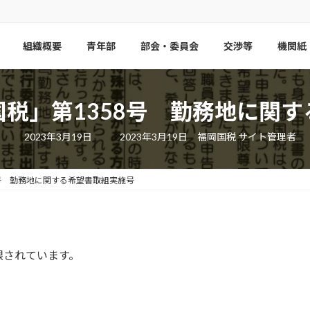
組織概要
青年部
部会・委員会
交渉等
機関紙
福岡国税」第1358号 勤務地に
最
2023年3月19日
2023年3月19日
福岡国税 サイト管理者
終
更
新
日
358号 勤務地に関する希望書取組実施号
時
:
限されています。