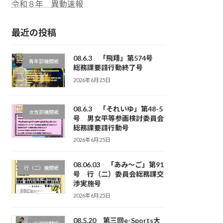
令和８年 異動速報
最近の投稿
08.6.3 「飛翔」第574号
青年部機関紙
総務課要請行動終了号
2026年6月25日
08.6.3 「それいゆ」第48-5
女性部機関紙
号 男女平等参画検討委員会
総務課要請行動号
2026年6月25日
08.06.03 「あみ～ご」第91
行（二）機関紙
号 行（二）委員会総務課交
渉実施号
2026年6月25日
08.5.20 第三回e-Sports大