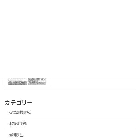
08.3.18 「飛翔」第573号 ソフトバレ
青年部機関紙
ーボール大会参加者募集号
2026年3月27日
08.3.18 第３回局長交渉実施号
本部機関紙
2026年3月27日
カテゴリー
女性部機関紙
本部機関紙
福利厚生