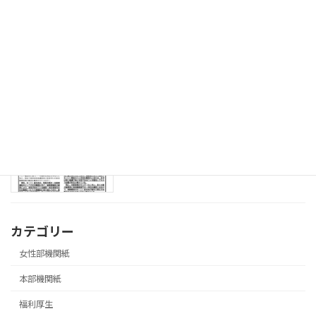
08.3.18 「飛翔」第573号 ソフトバレ
青年部機関紙
ーボール大会参加者募集号
2026年3月27日
08.3.18 第３回局長交渉実施号
本部機関紙
2026年3月27日
カテゴリー
女性部機関紙
本部機関紙
福利厚生