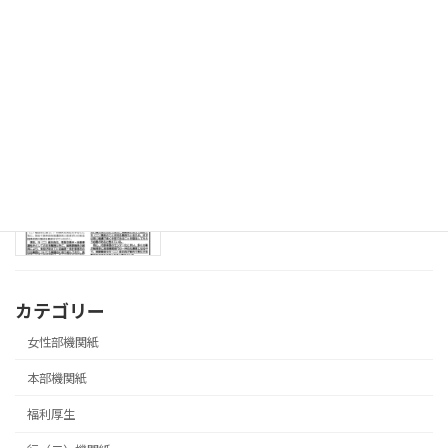
08.3.18 「飛翔」第573号 ソフトバレ
青年部機関紙
ーボール大会参加者募集号
2026年3月27日
08.3.18 第３回局長交渉実施号
本部機関紙
2026年3月27日
カテゴリー
女性部機関紙
本部機関紙
福利厚生