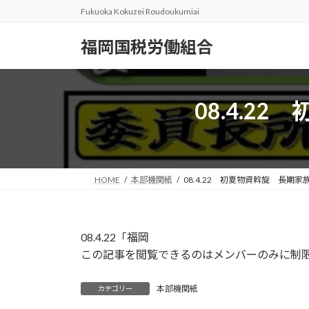
コ
ナ
Fukuoka Kokuzei Roudoukumiai
ン
ビ
テ
ゲ
福岡国税労働組合
ン
ー
ツ
シ
へ
ョ
08.4.
ス
ン
キ
に
ッ
移
プ
動
HOME
本部機関紙
08.4.22 初夏物資斡旋 長期
08.4.22「福岡
この記事を閲覧できるのはメンバーのみに制
本部機関紙
カテゴリー