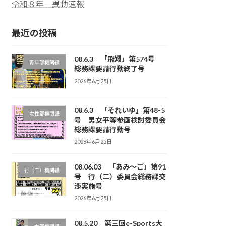
令和８年 異動速報
最近の投稿
08.6.3 「飛翔」第574号
青年部機関紙
総務課要請行動終了号
2026年6月25日
08.6.3 「それいゆ」第48-5
女性部機関紙
号 男女平等参画検討委員会
総務課要請行動号
2026年6月25日
08.06.03 「あみ～ご」第91
行（二）機関紙
号 行（二）委員会総務課交
渉実施号
2026年6月25日
08.5.20 第三回e-Sports大