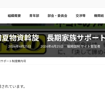
組織概要
青年部
部会・委員会
交渉等
機関紙
22 初夏物資斡旋 長期家族サポー
最
2026年6月25日
2026年6月25日
福岡国税 サイト管理者
終
更
新
日
家族サポート制度案内号
時
:
限されています。